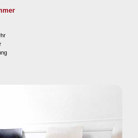
immer
Uhr
r
ung