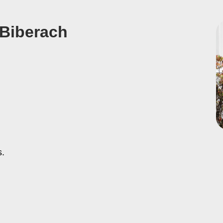
 Biberach
s.